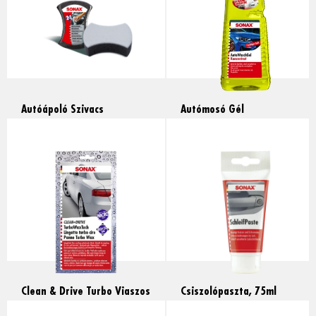
Autóápoló Szivacs
Autómosó Gél
Univerzális, 1db
Koncentrátum, 2l
Read more
Read more
Clean & Drive Turbo Viaszos
Csiszolópaszta, 75ml
Törlőkendő 40×50 cm, 1db