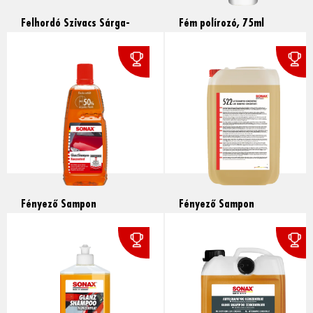
Felhordó Szivacs Sárga-
Fém polírozó, 75ml
Fehér, 1db
Read more
Text
Text
Read more
Fényező Sampon
Fényező Sampon
Koncentrátum, 1l
Koncentrátum, 25l
Text
Text
Read more
Read more