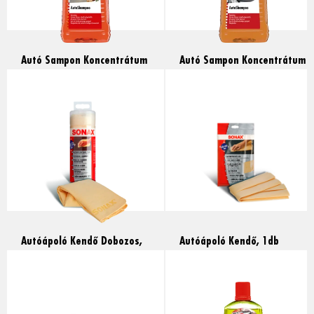
Autó Sampon Koncentrátum
Autó Sampon Koncentrátum
Havana Love, 2l
Natúr, 2l
Read more
Read more
Autóápoló Kendő Dobozos,
Autóápoló Kendő, 1db
1db
Read more
Read more