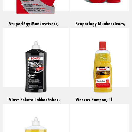
Szuperlágy Munkaszivacs,
Szuperlágy Munkaszivacs,
2db
6db
Read more
Read more
Viasz Fekete Lakkozáshoz,
Viaszos Sampon, 1l
500ml
Read more
Read more