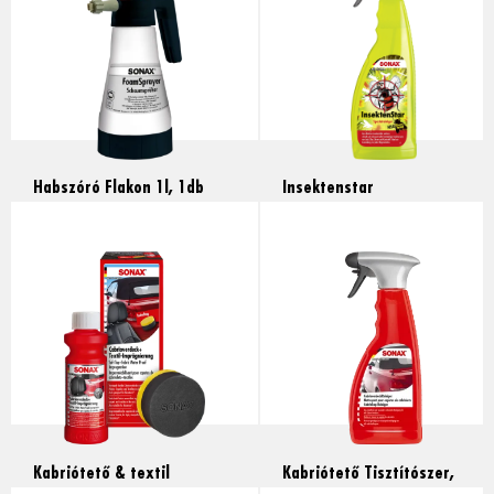
Habszóró Flakon 1l, 1db
Insektenstar
Rovareltávolító, 750ml
Read more
Read more
Kabriótető & textil
Kabriótető Tisztítószer,