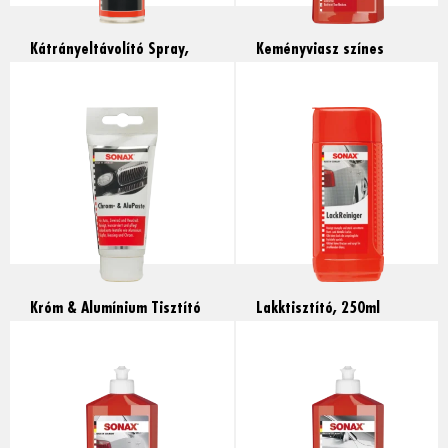
Kátrányeltávolító Spray,
Keményviasz színes
300ml
metálfényezéshez, 500ml
Read more
Read more
Króm & Alumínium Tisztító
Lakktisztító, 250ml
Paszta, 75ml
Read more
Read more