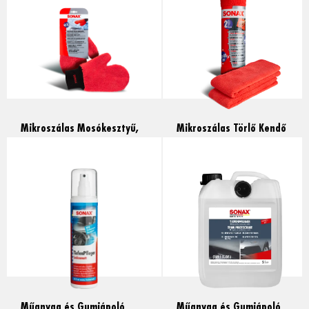
Mikroszálas Mosókesztyű,
Mikroszálas Törlő Kendő
1db
(külső), 2db
Read more
Read more
Műanyag és Gumiápoló
Műanyag és Gumiápoló