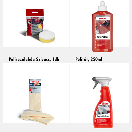
Read more
Polírozólabda Szivacs, 1db
Politúr, 250ml
Read more
Read more