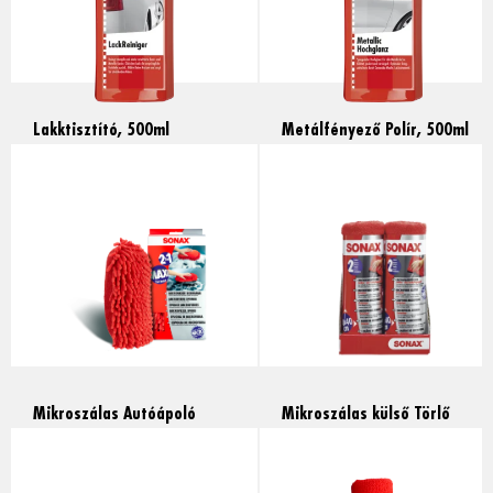
Lakktisztító, 500ml
Metálfényező Polír, 500ml
Read more
Read more
Mikroszálas Autóápoló
Mikroszálas külső Törlő
Szivacs, 1db
Kendő, 2db
Read more
Read more