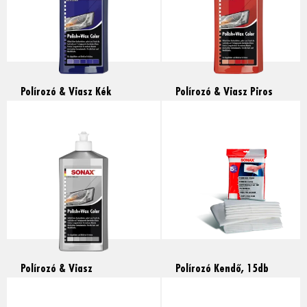
Polírozó & Viasz Kék
Polírozó & Viasz Piros
fényezéshez, 500ml
fényezéshez, 500ml
Read more
Read more
Polírozó & Viasz
Polírozó Kendő, 15db
Szürke/Ezüst fényezéshez,
Read more
500ml