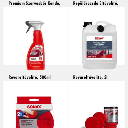
Prémium Szarvasbőr Kendő,
Repülőrozsda Eltávolító,
1db
500ml
Read more
Read more
Rovareltávolító, 500ml
Rovareltávolító, 5l
Read more
Read more