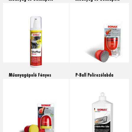
Matt Pumpás, 300ml
Matt Pumpás, 5l
Read more
Read more
Műanyagápoló Fényes
P-Ball Polírozólabda
Pumpás, 300ml
(agyagpárna nélkül), 1db
Read more
Read more