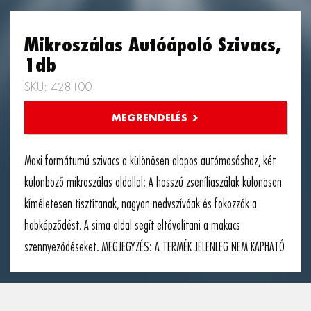
Mikroszálas Autóápoló Szivacs,
1db
SKU: 428100
Maxi formátumú szivacs a különösen alapos autómosáshoz, két
különböző mikroszálas oldallal: A hosszú zseníliaszálak különösen
kíméletesen tisztítanak, nagyon nedvszívóak és fokozzák a
habképződést. A sima oldal segít eltávolítani a makacs
szennyeződéseket. MEGJEGYZÉS: A TERMÉK JELENLEG NEM KAPHATÓ