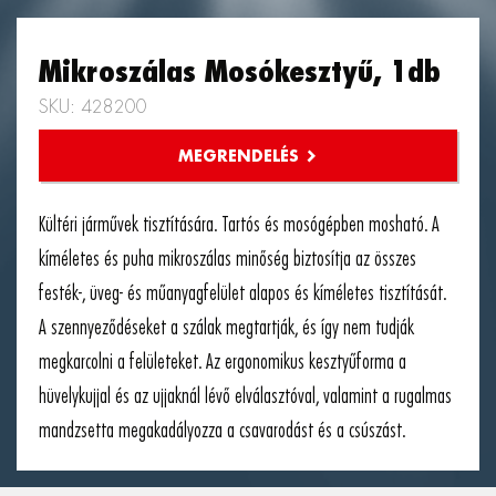
Mikroszálas Mosókesztyű, 1db
SKU: 428200
Kültéri járművek tisztítására. Tartós és mosógépben mosható. A
kíméletes és puha mikroszálas minőség biztosítja az összes
festék-, üveg- és műanyagfelület alapos és kíméletes tisztítását.
A szennyeződéseket a szálak megtartják, és így nem tudják
megkarcolni a felületeket. Az ergonomikus kesztyűforma a
hüvelykujjal és az ujjaknál lévő elválasztóval, valamint a rugalmas
mandzsetta megakadályozza a csavarodást és a csúszást.