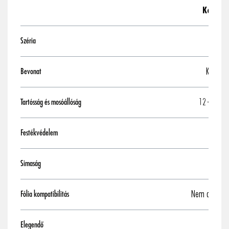
Kerámia
Széria
Kerámia
Bevonat
12 - 36 h
Tartósság és mosóállóság
Festékvédelem
Simaság
Nem alkalmas
Fólia kompatibilitás
Elegendő