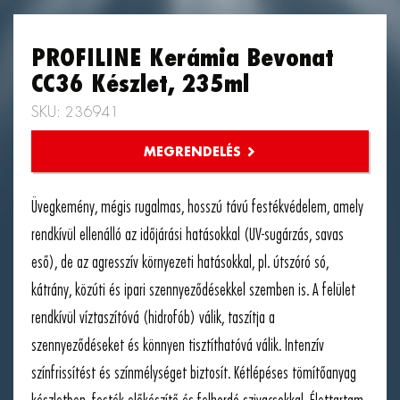
PROFILINE Kerámia Bevonat
CC36 Készlet, 235ml
SKU: 236941
Üvegkemény, mégis rugalmas, hosszú távú festékvédelem, amely
rendkívül ellenálló az időjárási hatásokkal (UV-sugárzás, savas
eső), de az agresszív környezeti hatásokkal, pl. útszóró só,
kátrány, közúti és ipari szennyeződésekkel szemben is. A felület
rendkívül víztaszítóvá (hidrofób) válik, taszítja a
szennyeződéseket és könnyen tisztíthatóvá válik. Intenzív
színfrissítést és színmélységet biztosít. Kétlépéses tömítőanyag