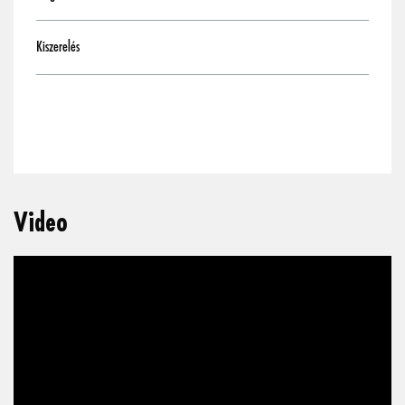
Kiszerelés
To
Video