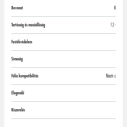
Kerámia
Bevonat
12 - 36 h
Tartósság és mosóállóság
Festékvédelem
Simaság
Nem alkalmas
Fólia kompatibilitás
Elegendő
Kiszerelés