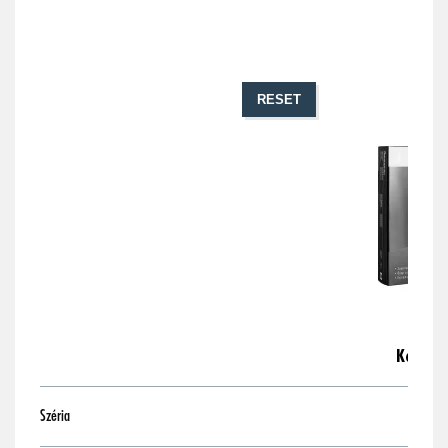
RESET
Kerámia
Széria