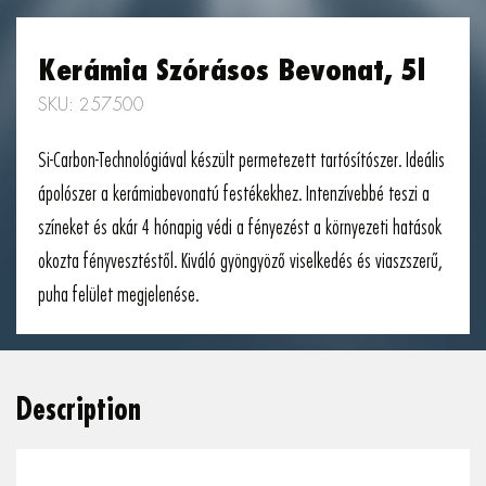
Kerámia Szórásos Bevonat, 5l
SKU: 257500
Si-Carbon-Technológiával készült permetezett tartósítószer. Ideális
ápolószer a kerámiabevonatú festékekhez. Intenzívebbé teszi a
színeket és akár 4 hónapig védi a fényezést a környezeti hatások
okozta fényvesztéstől. Kiváló gyöngyöző viselkedés és viaszszerű,
puha felület megjelenése.
Description