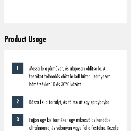
To
Product Usage
Mossa le a járművet, és alaposan öblítse le. A
festéket felhordás előtt le kell hűteni. Környezeti
hőmérséklet 10 és 30°C között.
Rázza fel a tartályt, és töltse át egy sprayboyba.
Fújjon egy kis terméket egy mikroszálas kendőbe
ultrafinomra, és vékonyan vigye fel a festékre. Kezelje