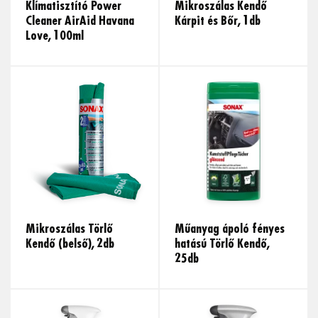
Klímatisztító Power
Mikroszálas Kendő
Cleaner AirAid Havana
Kárpit és Bőr, 1db
Love, 100ml
Mikroszálas Törlő
Műanyag ápoló fényes
Kendő (belső), 2db
hatású Törlő Kendő,
25db