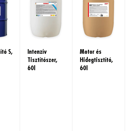
ító S,
Intenzív
Motor és
Tisztítószer,
Hidegtisztító,
60l
60l