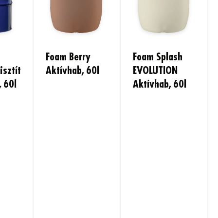
Foam Berry
Foam Splash
isztító
Aktívhab, 60l
EVOLUTION
 60l
Aktívhab, 60l