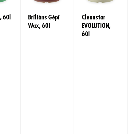
, 60l
Briliáns Gépi
Cleanstar
Wax, 60l
EVOLUTION,
60l