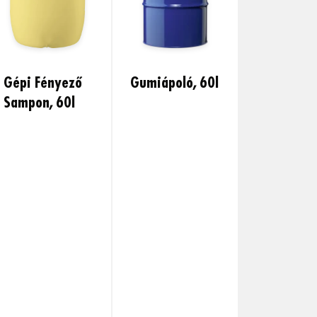
Gépi Fényező
Gumiápoló, 60l
Sampon, 60l