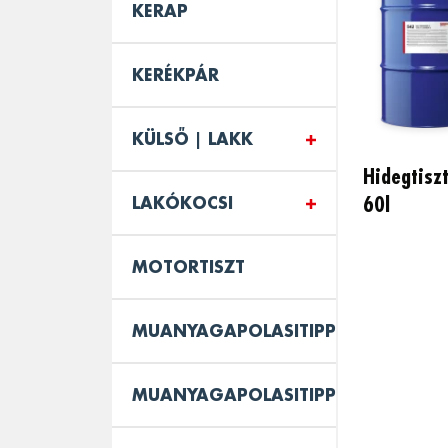
KERAP
KERÉKPÁR
KÜLSŐ | LAKK
Hidegtiszt
60l
LAKÓKOCSI
MOTORTISZT
MUANYAGAPOLASITIPPEK
MUANYAGAPOLASITIPPEK_BELSO