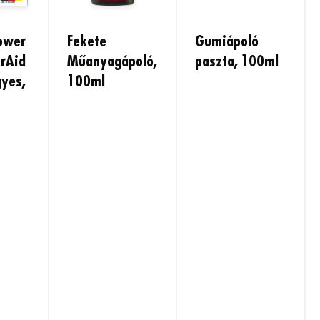
ower
Fekete
Gumiápoló
irAid
Műanyagápoló,
paszta, 100ml
gyes,
100ml