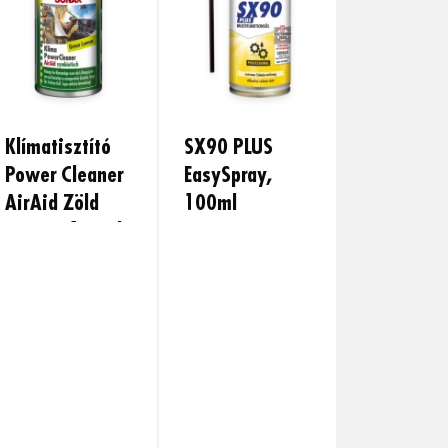
Klímatisztító
SX90 PLUS
Power Cleaner
EasySpray,
AirAid Zöld
100ml
Citrom, 100ml