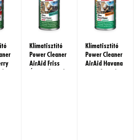
ító
Klímatisztító
Klímatisztító
aner
Power Cleaner
Power Cleaner
erry
AirAid Friss
AirAid Havana
ml
Óceán, 100ml
Love, 100ml