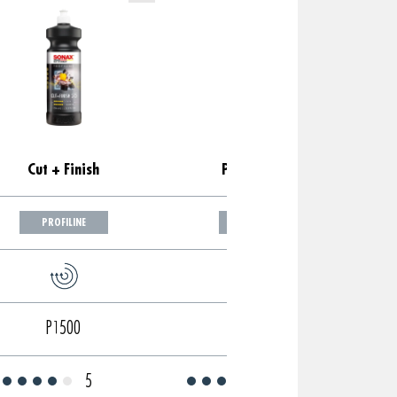
Cut + Finish
Perfect Finish
PROFILINE
PROFILINE
P1500
P2000
5
4