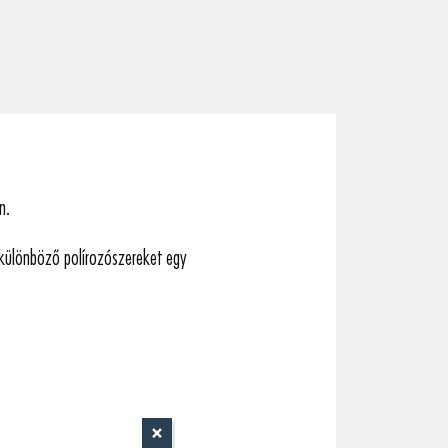
n.
n különböző polírozószereket egy