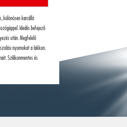
k, különösen karcálló
rozógéppel. Ideális befejező
nyezés után. Megfelelő
szolási nyomokat a lakkon.
mait. Szilikonmentes és