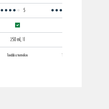
5
6
250 ml, 1l
250 ml, 1l, 5l
Tovább a termékre
Tovább a termékre