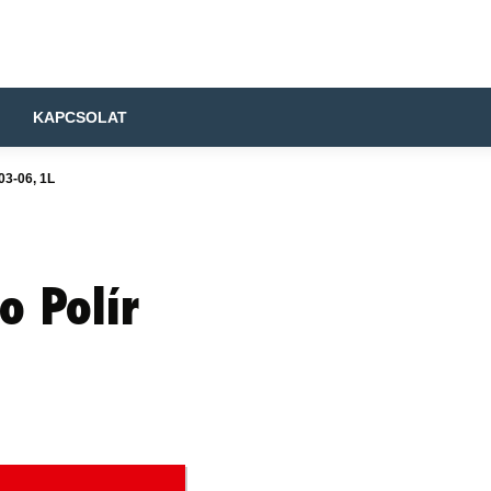
KAPCSOLAT
3-06, 1L
o Polír