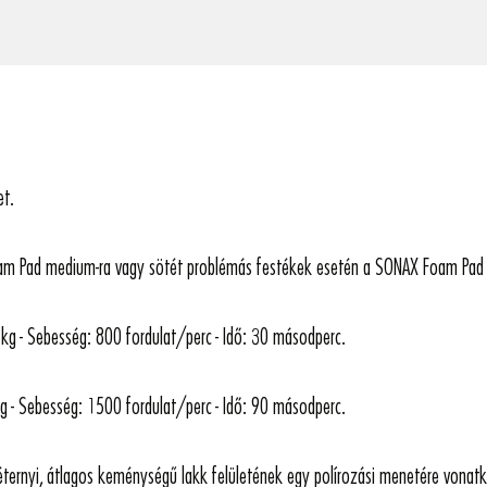
et.
am Pad medium-ra vagy sötét problémás festékek esetén a SONAX Foam Pad s
 kg - Sebesség: 800 fordulat/perc - Idő: 30 másodperc.
kg - Sebesség: 1500 fordulat/perc - Idő: 90 másodperc.
ternyi, átlagos keménységű lakk felületének egy polírozási menetére vonat