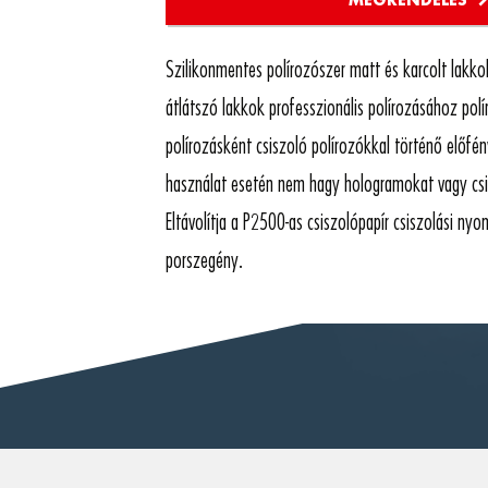
Szilikonmentes polírozószer matt és karcolt lakko
átlátszó lakkok professzionális polírozásához polí
polírozásként csiszoló polírozókkal történő előfé
használat esetén nem hagy hologramokat vagy csi
Eltávolítja a P2500-as csiszolópapír csiszolási nyo
porszegény.