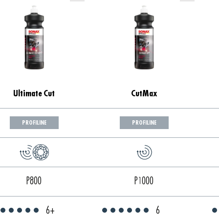
Ultimate Cut
CutMax
PROFILINE
PROFILINE
P800
P1000
6+
6