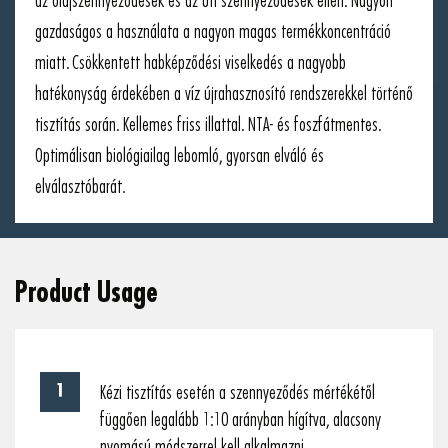
az olajszennyeződések és az úti szennyeződések ellen. Nagyon
gazdaságos a használata a nagyon magas termékkoncentráció
miatt. Csökkentett habképződési viselkedés a nagyobb
hatékonyság érdekében a víz újrahasznosító rendszerekkel történő
tisztítás során. Kellemes friss illattal. NTA- és foszfátmentes.
Optimálisan biológiailag lebomló, gyorsan elváló és
elválasztóbarát.
Product Usage
Kézi tisztítás esetén a szennyeződés mértékétől
függően legalább 1:10 arányban hígítva, alacsony
nyomású módszerrel kell alkalmazni.