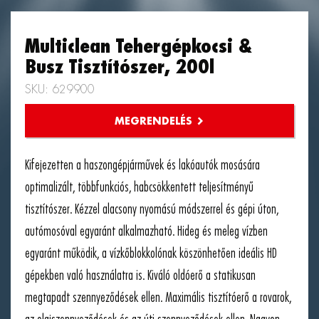
Multiclean Tehergépkocsi &
Busz Tisztítószer, 200l
SKU: 629900
Kifejezetten a haszongépjárművek és lakóautók mosására
optimalizált, többfunkciós, habcsökkentett teljesítményű
tisztítószer. Kézzel alacsony nyomású módszerrel és gépi úton,
autómosóval egyaránt alkalmazható. Hideg és meleg vízben
egyaránt működik, a vízkőblokkolónak köszönhetően ideális HD
gépekben való használatra is. Kiváló oldóerő a statikusan
megtapadt szennyeződések ellen. Maximális tisztítóerő a rovarok,