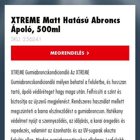
XTREME Matt Hatású Abroncs
Ápoló, 500ml
SKU: 256241
XTREME Gumiabroncskondicionáló Az XTREME
Gumiabroncskondicionáló mélyen behatol a felületbe, és hosszan
tartó, ápoló védőréteget hagy maga után. Felfrissíti a színt és
biztosítja az újszerű megjelenést. Rendszeres használat mellett
megszünteti a barna elszíneződést a gumiabroncson. Hatékony
védelmet nyújt a szennyeződés, az időjárás, a korai öregedés és
repedezés, valamint az ózonhatás és az UV-sugarak okozta