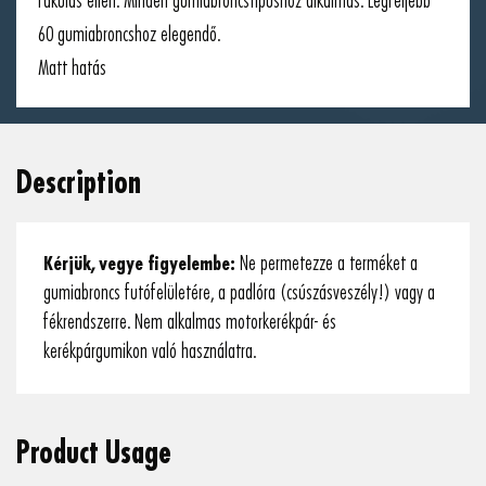
fakulás ellen. Minden gumiabroncstípushoz alkalmas. Legfeljebb
60 gumiabroncshoz elegendő.
Matt hatás
Description
Kérjük, vegye figyelembe:
Ne permetezze a terméket a
gumiabroncs futófelületére, a padlóra (csúszásveszély!) vagy a
fékrendszerre. Nem alkalmas motorkerékpár- és
kerékpárgumikon való használatra.
Product Usage