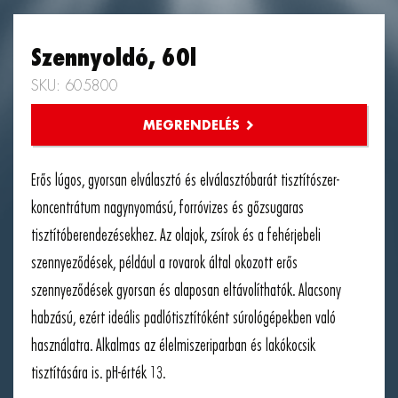
Szennyoldó, 60l
SKU: 605800
Erős lúgos, gyorsan elválasztó és elválasztóbarát tisztítószer-
koncentrátum nagynyomású, forróvizes és gőzsugaras
tisztítóberendezésekhez. Az olajok, zsírok és a fehérjebeli
szennyeződések, például a rovarok által okozott erős
szennyeződések gyorsan és alaposan eltávolíthatók. Alacsony
habzású, ezért ideális padlótisztítóként súrológépekben való
használatra. Alkalmas az élelmiszeriparban és lakókocsik
tisztítására is. pH-érték 13.