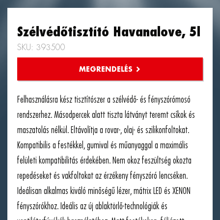
Szélvédőtisztító Havanalove, 5l
SKU: 393500
Felhasználásra kész tisztítószer a szélvédő- és fényszórómosó
rendszerhez. Másodpercek alatt tiszta látványt teremt csíkok és
maszatolás nélkül. Eltávolítja a rovar-, olaj- és szilikonfoltokat.
Kompatibilis a festékkel, gumival és műanyaggal a maximális
felületi kompatibilitás érdekében. Nem okoz feszültség okozta
repedéseket és vakfoltokat az érzékeny fényszóró lencséken.
Ideálisan alkalmas kiváló minőségű lézer, mátrix LED és XENON
fényszórókhoz. Ideális az új ablaktörlő-technológiák és