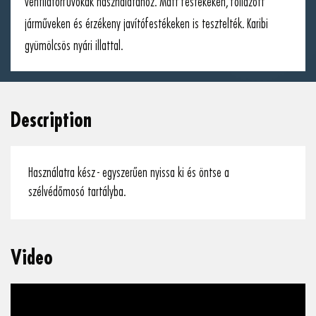
ventilátorfúvókák használatához. Matt festékeken, fóliázott
járműveken és érzékeny javítófestékeken is tesztelték. Karibi
gyümölcsös nyári illattal.
Description
Használatra kész - egyszerűen nyissa ki és öntse a
szélvédőmosó tartályba.
Video