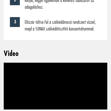
Kérjük, vegye figyelembe a keverési táblázatot az
adagoláshoz.
Először töltse fel a szélvédőmosó rendszert vízzel,
majd a SONAX szélvédőtisztító koncentrátummal.
Video