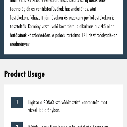
mátrix LED és XENON fényszórókhoz. Ideális az új ablaktörlő-
technológiák és ventilátorfúvókák használatához. Matt
festékeken, fóliázott járműveken és érzékeny javítófestékeken is
tesztelték. Kemény vízzel való keverésre is alkalmas a vízkő elleni
hatásának köszönhetően. A palack tartalma 12 l tisztítófolyadékot
eredményez.
Product Usage
Hígítsa a SONAX szélvédőtisztító koncentrátumot
vízzel 1:3 arányban.