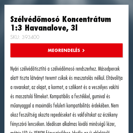
Szélvédőmosó Koncentrátum
1:3 Havanalove, 3l
SKU: 393400
Nyári szélvédőtisztító a szélvédőmosó rendszerhez. Másodpercek
alatt tiszta látványt teremt csíkok és maszatolás nélkül. Eltávolítja
a rovarokat, az olajat, a kormot, a szilikont és a veszélyes vakító
és maszatoló filmeket. Kompatibilis a festékkel, gumival és
műanyaggal a maximális felületi kompatibilitás érdekében. Nem
okoz feszültség okozta repedéseket és vakfoltokat az érzékeny
fényszóró lencséken. Ideálisan alkalmas kiváló minőségű lézer,