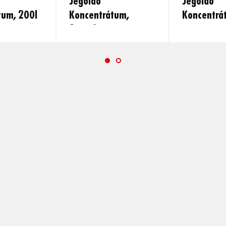
Jégoldó
Jégoldó
tum, 200l
Koncentrátum,
Koncentrá
250ml