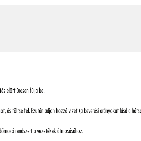
és előtt üresen fújja be.
ot, és töltse fel. Ezután adjon hozzá vizet (a keverési arányokat lásd a hát
lvédőmosó rendszert a vezetékek átmosásához.