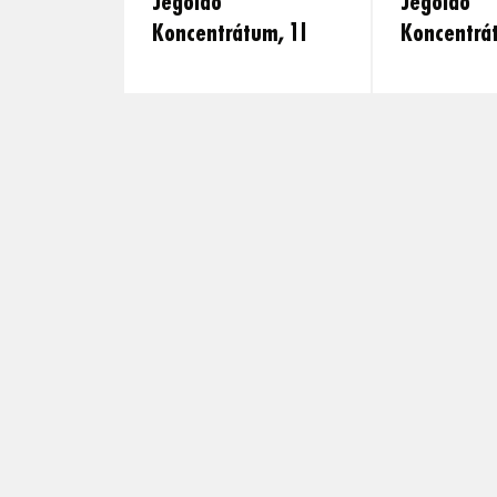
Jégoldó
Jégoldó
Koncentrátum, 1l
Koncentrá