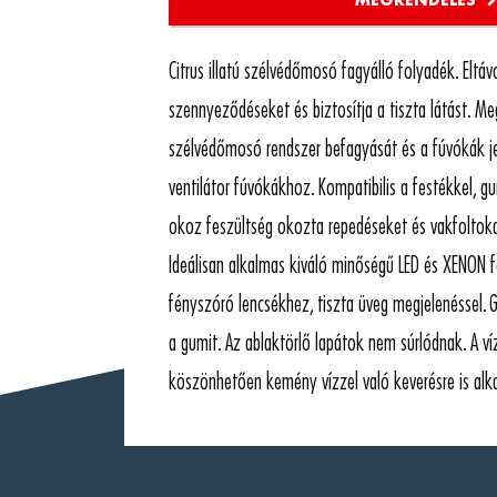
Citrus illatú szélvédőmosó fagyálló folyadék. Eltávol
szennyeződéseket és biztosítja a tiszta látást. M
szélvédőmosó rendszer befagyását és a fúvókák j
ventilátor fúvókákhoz. Kompatibilis a festékkel, 
okoz feszültség okozta repedéseket és vakfoltoka
Ideálisan alkalmas kiváló minőségű LED és XENON
fényszóró lencsékhez, tiszta üveg megjelenéssel. Gl
a gumit. Az ablaktörlő lapátok nem súrlódnak. A ví
köszönhetően kemény vízzel való keverésre is alk