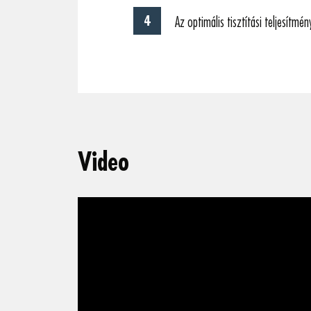
Az optimális tisztítási teljesítmé
Video