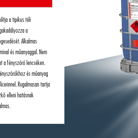
ítja a tipikus téli
egakadályozza a
egesedését. Alkalmas
gumival és műanyaggal. Nem
t a fényszóró lencséken.
 fényszórókhoz és műanyag
icerinnel. Rugalmasan tartja
zkő elleni hatásnak
almas.