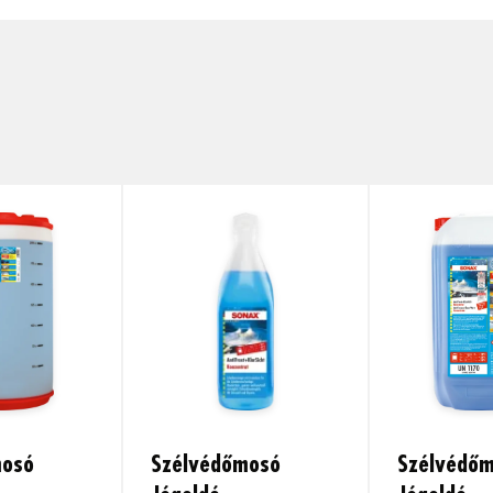
mosó
Szélvédőmosó
Szélvédő