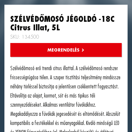
SZÉLVÉDŐMOSÓ JÉGOLDÓ -18C
Citrus Illat, 5L
SKU: 134500
Szélvédőmosó erő trendi citrus illattal. A szélvédőmosó rendszer
frissességrúgása télen. A szuper tisztítási teljesítmény mindössze
néhány törléssel biztosítja a jelentősen csökkentett fogyasztást.
Eltávolítja az olajat, kormot, sót és más tipikus téli
szennyeződéseket. Alkalmas ventilátor fúvókákhoz.
Megakadályozza a fúvókák jegesedését és eltömődését. Abszolút
kompatibilis a festékekkel és műanyagokkal. Kiváló minőségű LED