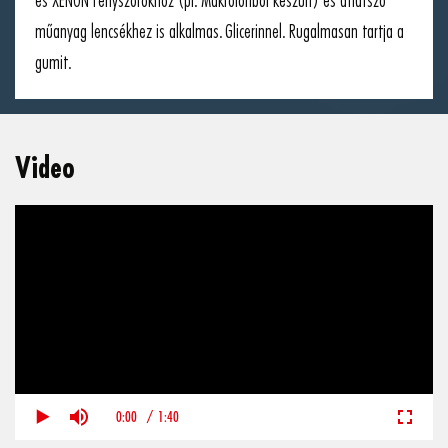
és XENON fényszórókhoz (pl. Makrolonból készült) és átlátszó
műanyag lencsékhez is alkalmas. Glicerinnel. Rugalmasan tartja a
gumit.
Video
0:00
/
1:40