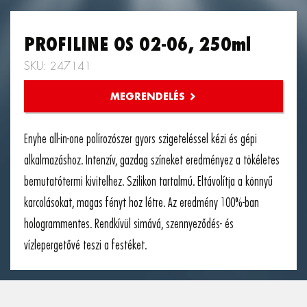
PROFILINE OS 02-06, 250ml
SKU: 247141
Enyhe all-in-one polírozószer gyors szigeteléssel kézi és gépi
alkalmazáshoz. Intenzív, gazdag színeket eredményez a tökéletes
bemutatótermi kivitelhez. Szilikon tartalmú. Eltávolítja a könnyű
karcolásokat, magas fényt hoz létre. Az eredmény 100%-ban
hologrammentes. Rendkívül simává, szennyeződés- és
vízlepergetővé teszi a festéket.