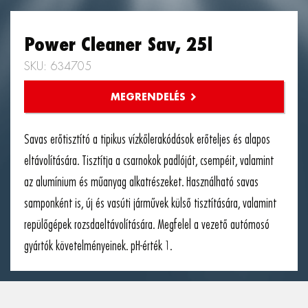
Power Cleaner Sav, 25l
SKU: 634705
Savas erőtisztító a tipikus vízkőlerakódások erőteljes és alapos
eltávolítására. Tisztítja a csarnokok padlóját, csempéit, valamint
az alumínium és műanyag alkatrészeket. Használható savas
samponként is, új és vasúti járművek külső tisztítására, valamint
repülőgépek rozsdaeltávolítására. Megfelel a vezető autómosó
gyártók követelményeinek. pH-érték 1.