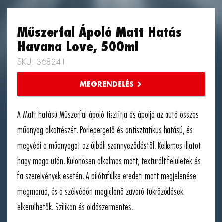
Műszerfal Ápoló Matt Hatás
Havana Love, 500ml
SKU: 368241
A Matt hatású Műszerfal ápoló tisztítja és ápolja az autó összes
műanyag alkatrészét. Porlepergető és antisztatikus hatású, és
megvédi a műanyagot az újbóli szennyeződéstől. Kellemes illatot
hagy maga után. Különösen alkalmas matt, texturált felületek és
fa szerelvények esetén. A pilótafülke eredeti matt megjelenése
megmarad, és a szélvédőn megjelenő zavaró tükröződések
elkerülhetők. Szilikon és oldószermentes.