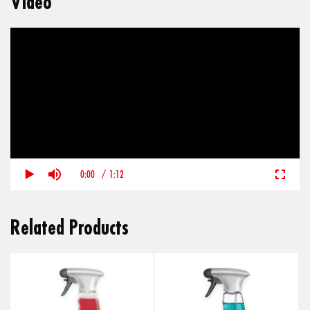
Video
0:00
/
1:12
Related Products