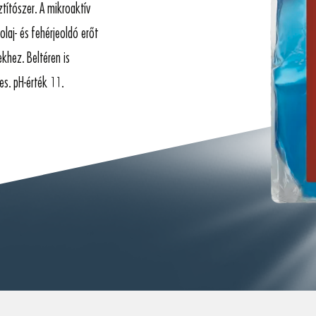
ztítószer. A mikroaktív
olaj- és fehérjeoldó erőt
ekhez. Beltéren is
s. pH-érték 11.