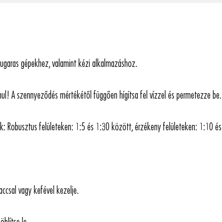
ugaras gépekhez, valamint kézi alkalmazáshoz.
anul! A szennyeződés mértékétől függően hígítsa fel vízzel és permetezze be.
ók: Robusztus felületeken: 1:5 és 1:30 között, érzékeny felületeken: 1:10 é
csal vagy kefével kezelje.