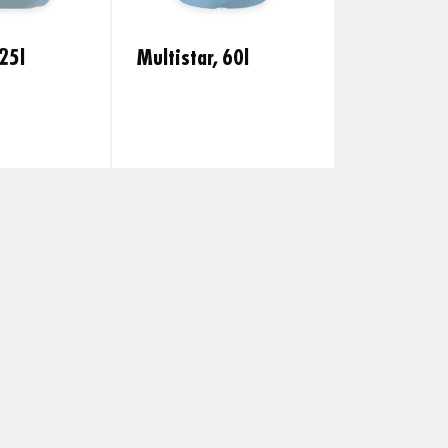
 25l
Multistar, 60l