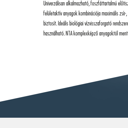
Univerzálisan alkalmazható, foszfáttartalmú előtis
felületaktív anyagok kombinációja maximális zsír-, 
biztosít. Ideális biológiai vízvisszaforgató rendszer
használható. NTA komplexképző anyagoktól mente