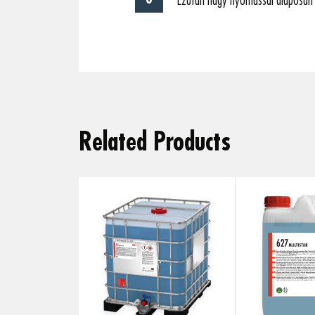
Ezután nagy nyomással alaposan ö
Related Products