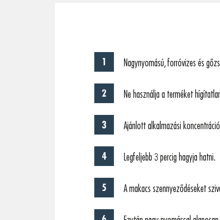
Nagynyomású, forróvizes és gőzs
Ne használja a terméket hígítatl
Ajánlott alkalmazási koncentráci
Legfeljebb 3 percig hagyja hatni.
A makacs szennyeződéseket szivac