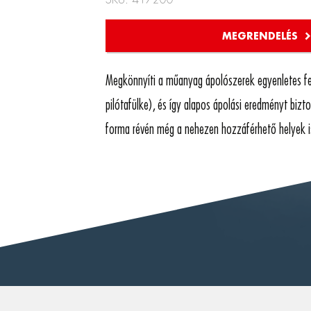
SKU: 417200
Megkönnyíti a műanyag ápolószerek egyenletes felv
pilótafülke), és így alapos ápolási eredményt biztos
forma révén még a nehezen hozzáférhető helyek i