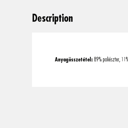
Description
Anyagösszetétel:
89% poliészter, 11%