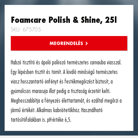
Foamcare Polish & Shine, 25l
SKU: 675705
Habzó tisztító és ápoló polírozó természetes carnauba viasszal.
Egy lépésben tisztít és tömít. A kiváló minőségű természetes
viasz hosszantartó önfényt és festékmegőrzést biztosít, a
gyümölcsös maracuja illat pedig a tisztaság érzetét kelti.
Meghosszabbítja a fényezés élettartamát, és ezáltal megőrzi a
jármű értékét. Alkalmas kabriótetőkhöz. Használható
tartósítófalakban is. pH-értéke 6,5.