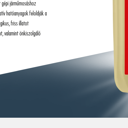
er gépi járműmosáshoz
tív hatóanyagok feloldják a
kus, friss illatot
t, valamint önkiszolgáló