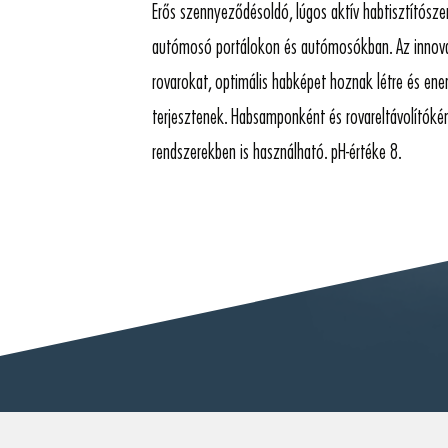
Erős szennyeződésoldó, lúgos aktív habtisztítósz
autómosó portálokon és autómosókban. Az innova
rovarokat, optimális habképet hoznak létre és energi
terjesztenek. Habsamponként és rovareltávolítókén
rendszerekben is használható. pH-értéke 8.