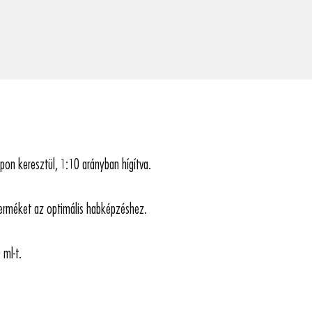
pon keresztül, 1:10 arányban hígítva.
a terméket az optimális habképzéshez.
 ml-t.