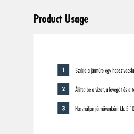
Product Usage
Szórja a járműre egy habszivacsla
Állítsa be a vizet, a levegőt és 
Használjon járművenként kb. 5-10