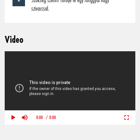
Szükség szerint törölje le egy ronggyal vagy
szivaccsal.
Video
0:00
/
0:00