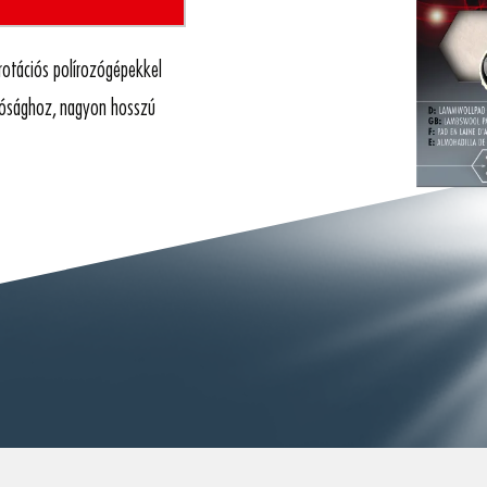
rotációs polírozógépekkel
lósághoz, nagyon hosszú